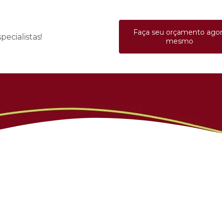
Faça seu orçamento ago
ecialistas!
mesmo
Produtos
idratadas
Frutas Congeladas Fracionadas 1kg
Frutas Cong
Produtos
Frutas Congelada