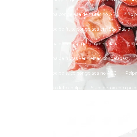
Polpa congelada de frutas no ABC
Po
Polpa de fruta congelada em São Paulo
Polpa de fruta orgânica congelada
Po
Polpa de frutas vermelhas congeladas
Polpa de suco congelada no ABC
Pol
Suco detox polpa
Suco detox com polp
Suco natural polpa congelada
Suco de 
Suco de polpa na Praia Grande
Sucos n
Venda de polpa de açaí
Venda de polpa