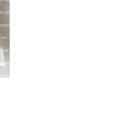
ruta congelada no ABC
congelada
as em Santo André
elada
Polpa de suco congelada
gelada
Polpas de açaí
co de frutas
a e saudável
Suco de polpa de frutas
lo
Venda de morango congelado