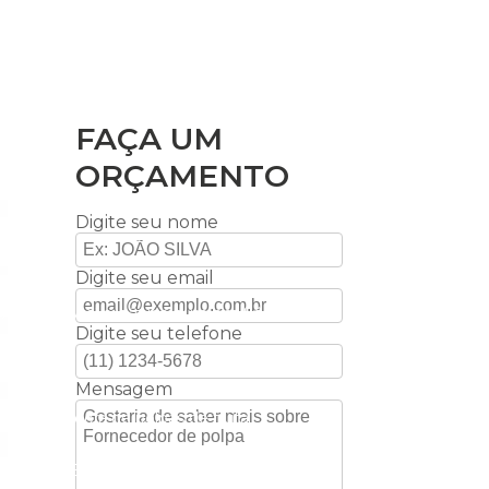
Manga
Maracujá
Morango
FAÇA UM
ORÇAMENTO
Digite seu nome
Digite seu email
o ABC
Açaí orgânico puro em São Paulo
Digite seu telefone
 de polpa
Mensagem
Distribuidora de polpas de fruta
 fruta
Empresa de frutas congeladas