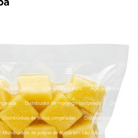
pa
ongeladas 1kg Fracionadas
Acerola
Frutas vermelhas
Insumos
Açaí orgânico
Açaí orgânico puro
Açaí orgânico puro n
ongelada
Distribuidor de morango congelado
Distribuidor
Distribuidora de frutas congeladas
Distribuidora de polpas
Distribuidora de polpas de frutas em São Paulo
Empresa de