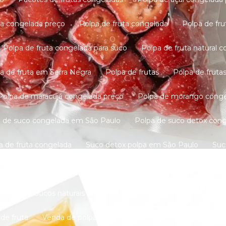
lpa congelada preço
Polpa de fruta congelada
Polpa de f
Polpa de fruta congelada para suco
Polpa de fruta natural 
lpa de fruta em Serra Negra
Polpa de frutas
Polpa de frut
Polpa de maracujá congelada preço
Polpa de morango cong
pa de suco congelada em São Paulo
Polpa de suco detox con
a de fruta congelada
Suco detox polpa em São Paulo
Su
polpa
Suco com polpa congelada
Suco de polpa congelad
aturais
Sucos naturais no ABC
Sucos naturais em São Pau
 de fruta
Venda de polpas de frutas congeladas