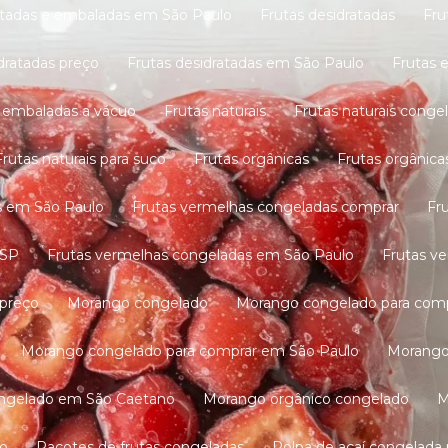
ortadas e embaladas em São Paulo
Frutas desidratadas
Fr
idratadas preço
Frutas desidratadas em São Paulo
Frutas
s embaladas a vácuo
Frutas naturais
Frutas naturais conge
Frutas naturais para suco
Frutas orgânicas
Frutas orgânic
as em São Paulo
Frutas vermelhas congeladas comprar
F
 SP
Frutas vermelhas congeladas em São Paulo
Frutas v
 preço
Morango congelado
Morango congelado para com
Morango congelado para comprar em São Paulo
Morang
ongelado em São Caetano
Morango orgânico congelado
lo
Pacotes de frutas congeladas
Polpa de açaí congelada