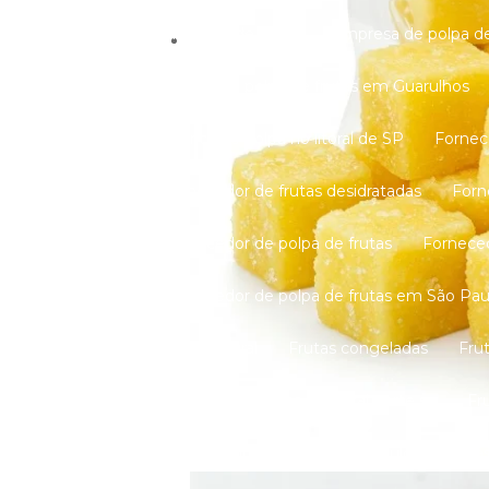
Empresa de polpa
Empresa de polpa de
Fábrica de polpa de frutas em Guarulhos
Fábrica de polpa no litoral de SP
Forne
Fornecedor de frutas desidratadas
For
Fornecedor de polpa de frutas
Fornece
Fornecedor de polpa de frutas em São Pau
Fruta natural
Frutas congeladas
Fr
Frutas congeladas no litoral norte sp
F
Frutas congeladas em São Paulo
Frut