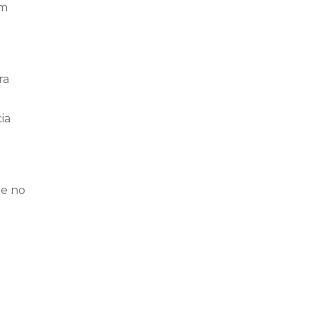
em
ra
ia
de no