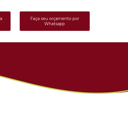
ra
Faça seu orçamento por
Whatsapp
eladas à Granel
s à Granel 1kg