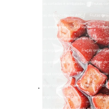
Frutas cortadas e embaladas
Frutas c
Frutas desidratadas no ABC
Frutas des
Frutas embaladas em São Paulo
Fruta
Frutas naturais congeladas em Santos
Frutas orgânicas preço
Frutas orgânic
Frutas vermelhas congeladas no Litoral de
Maracujá congelado
Maracujá orgânico
Morango congelado para comprar no ABC
Morango congelado preço
Morango c
Morango orgânico congelado em São Pau