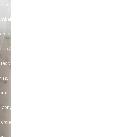
utas desidratadas para drinks
 embaladas
ladas
as no ABC
Frutas orgânicas no atacado
rutas vermelhas congeladas em Guarulhos
ermelhas orgânicas
Manga congelada
prar
o congelado no ABC
Morango orgânico congelado no ABC
 preço
Polpa congelada